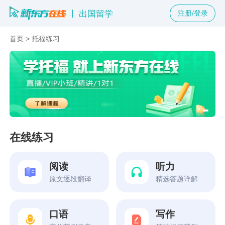
出国留学
注册/登录
首页
>
托福练习
在线练习
阅读
听力
原文逐段翻译
精选答题详解
口语
写作