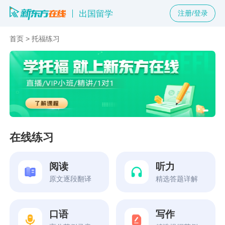
出国留学
注册/登录
首页
>
托福练习
在线练习
阅读
听力
原文逐段翻译
精选答题详解
口语
写作