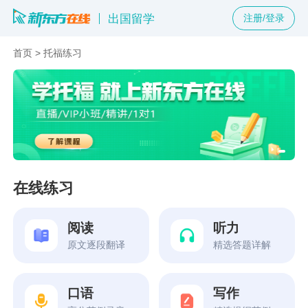
出国留学
注册/登录
首页
>
托福练习
在线练习
阅读
听力
原文逐段翻译
精选答题详解
口语
写作