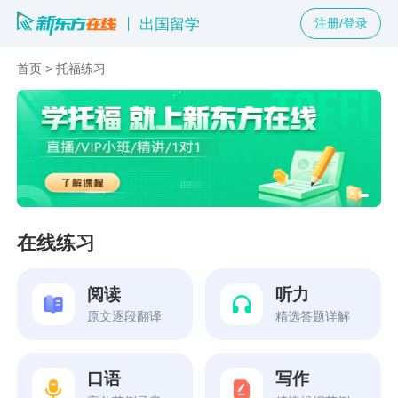
出国留学
注册/登录
首页
>
托福练习
在线练习
阅读
听力
原文逐段翻译
精选答题详解
口语
写作