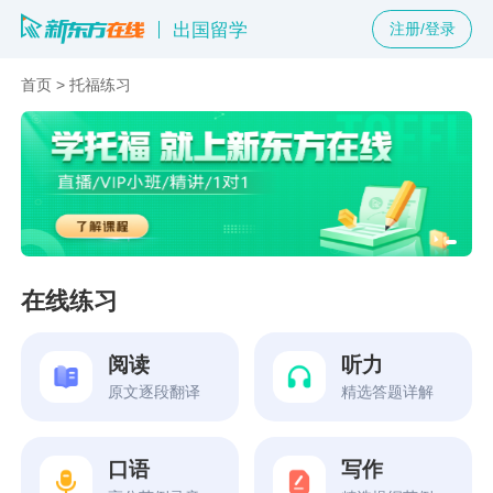
出国留学
注册/登录
首页
>
托福练习
在线练习
阅读
听力
原文逐段翻译
精选答题详解
口语
写作