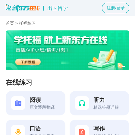
出国留学
注册/登录
首页
>
托福练习
在线练习
阅读
听力
原文逐段翻译
精选答题详解
口语
写作