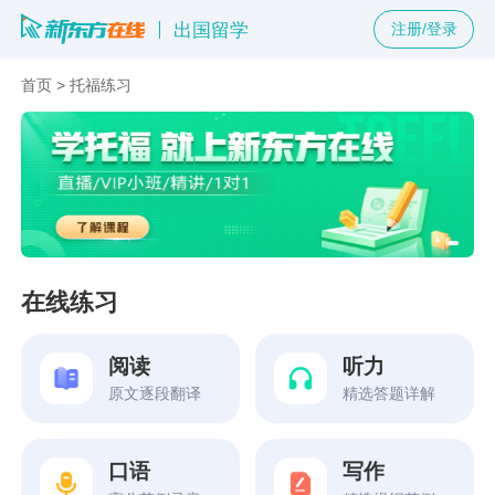
出国留学
注册/登录
首页
>
托福练习
在线练习
阅读
听力
原文逐段翻译
精选答题详解
口语
写作