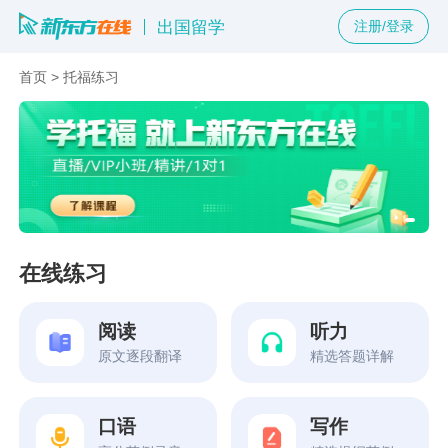
出国留学
注册/登录
首页
>
托福练习
在线练习
阅读
听力
原文逐段翻译
精选答题详解
口语
写作