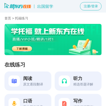
出国留学
注册/登录
首页
>
托福练习
在线练习
阅读
听力
原文逐段翻译
精选答题详解
口语
写作