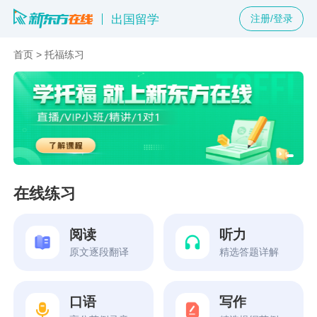
出国留学
注册/登录
首页
>
托福练习
在线练习
阅读
听力
原文逐段翻译
精选答题详解
口语
写作