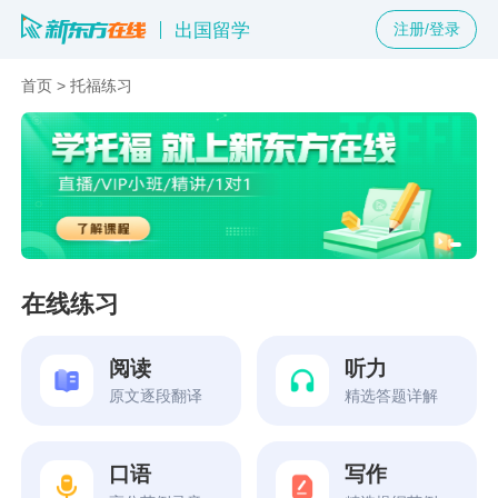
出国留学
注册/登录
首页
>
托福练习
在线练习
阅读
听力
原文逐段翻译
精选答题详解
口语
写作