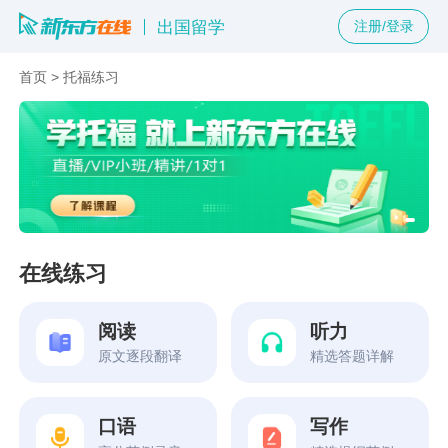
出国留学
注册/登录
首页
>
托福练习
在线练习
阅读
听力
原文逐段翻译
精选答题详解
口语
写作