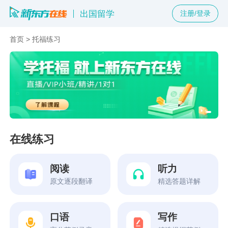
出国留学
注册/登录
首页
>
托福练习
在线练习
阅读
听力
原文逐段翻译
精选答题详解
口语
写作