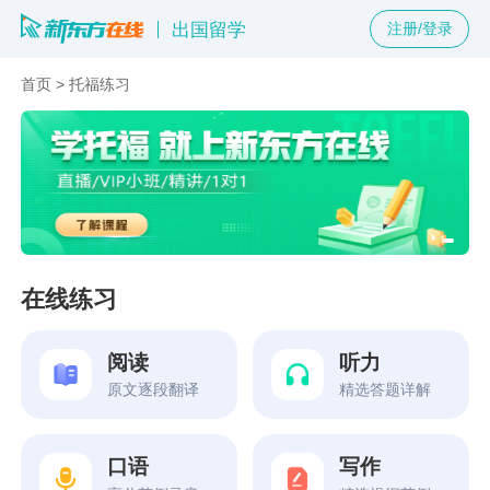
出国留学
注册/登录
首页
>
托福练习
在线练习
阅读
听力
原文逐段翻译
精选答题详解
口语
写作