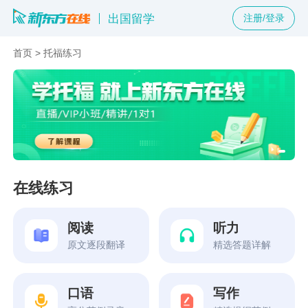
出国留学
注册/登录
首页
>
托福练习
在线练习
阅读
听力
原文逐段翻译
精选答题详解
口语
写作