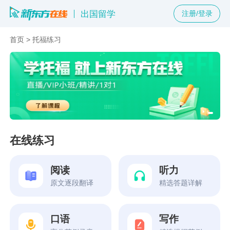
出国留学
注册/登录
首页
>
托福练习
在线练习
阅读
听力
原文逐段翻译
精选答题详解
口语
写作