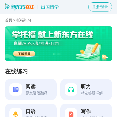
出国留学
注册/登录
首页
>
托福练习
在线练习
阅读
听力
原文逐段翻译
精选答题详解
口语
写作