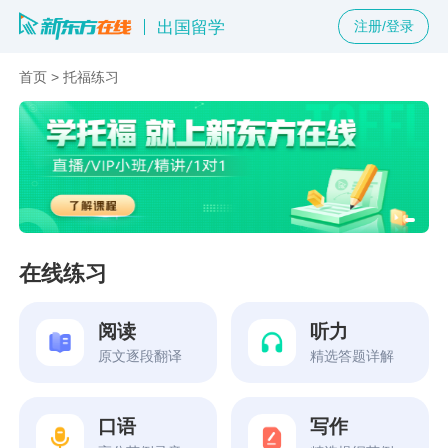
出国留学
注册/登录
首页
>
托福练习
在线练习
阅读
听力
原文逐段翻译
精选答题详解
口语
写作