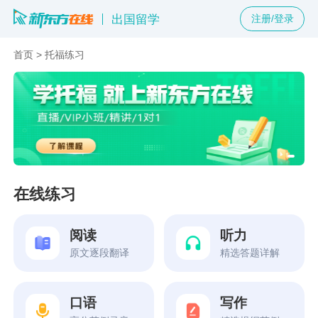
出国留学
注册/登录
首页
>
托福练习
在线练习
阅读
听力
原文逐段翻译
精选答题详解
口语
写作