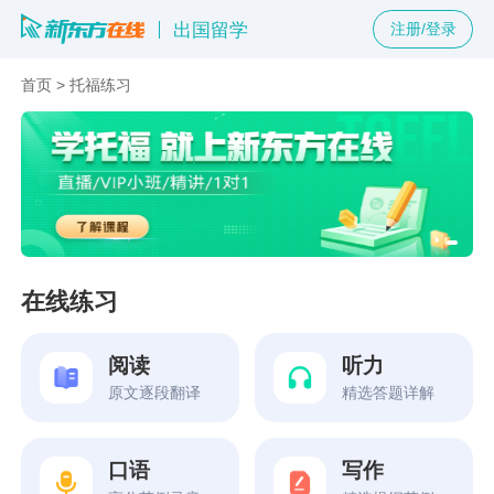
出国留学
注册/登录
首页
>
托福练习
在线练习
阅读
听力
原文逐段翻译
精选答题详解
口语
写作