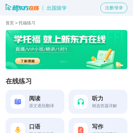
出国留学
注册/登录
首页
>
托福练习
在线练习
阅读
听力
原文逐段翻译
精选答题详解
口语
写作