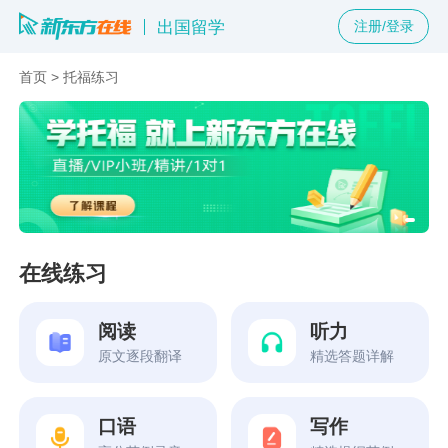
出国留学
注册/登录
首页
>
托福练习
在线练习
阅读
听力
原文逐段翻译
精选答题详解
口语
写作