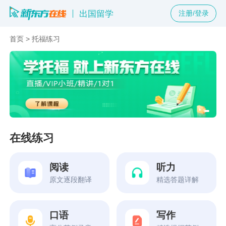
出国留学
注册/登录
首页
>
托福练习
在线练习
阅读
听力
原文逐段翻译
精选答题详解
口语
写作