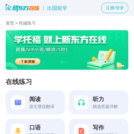
出国留学
注册/登录
首页
>
托福练习
在线练习
阅读
听力
原文逐段翻译
精选答题详解
口语
写作