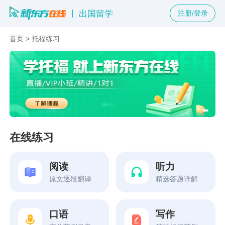
出国留学
注册/登录
首页
>
托福练习
在线练习
阅读
听力
原文逐段翻译
精选答题详解
口语
写作