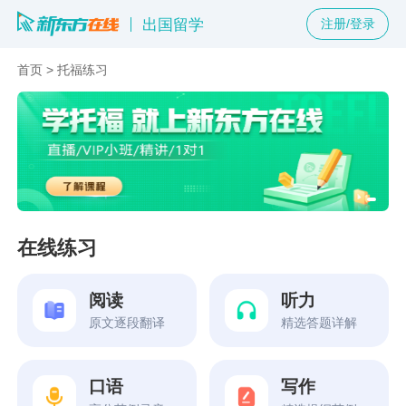
出国留学
注册/登录
首页
>
托福练习
在线练习
阅读
听力
原文逐段翻译
精选答题详解
口语
写作