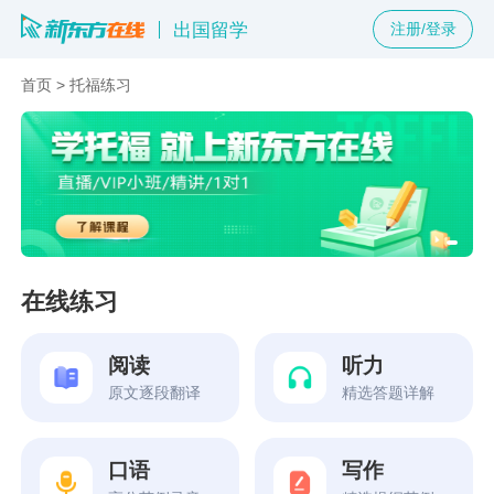
出国留学
注册/登录
首页
>
托福练习
在线练习
阅读
听力
原文逐段翻译
精选答题详解
口语
写作