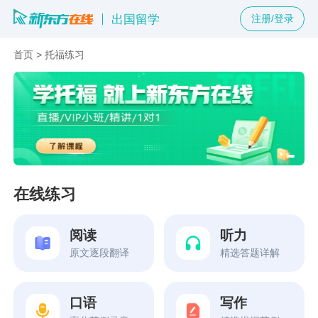
出国留学
注册/登录
首页
>
托福练习
在线练习
阅读
听力
原文逐段翻译
精选答题详解
口语
写作