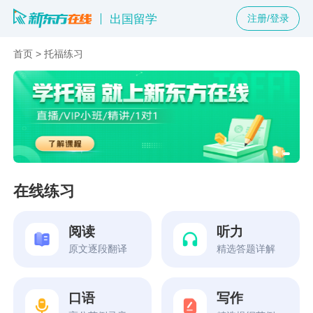
出国留学
注册/登录
首页
>
托福练习
在线练习
阅读
听力
原文逐段翻译
精选答题详解
口语
写作