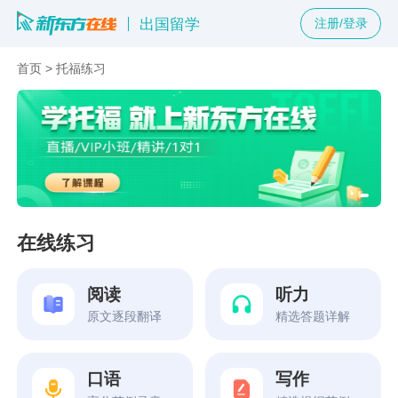
出国留学
注册/登录
首页
>
托福练习
在线练习
阅读
听力
原文逐段翻译
精选答题详解
口语
写作