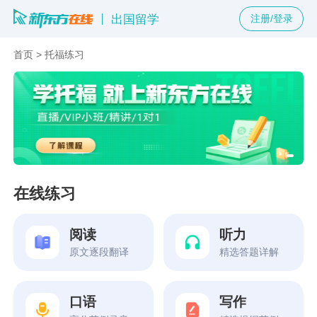
出国留学
注册/登录
首页
>
托福练习
在线练习
阅读
听力
原文逐段翻译
精选答题详解
口语
写作