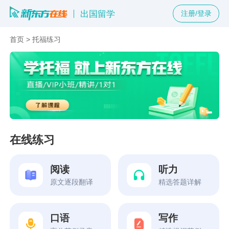
出国留学
注册/登录
首页
>
托福练习
在线练习
阅读
听力
原文逐段翻译
精选答题详解
口语
写作