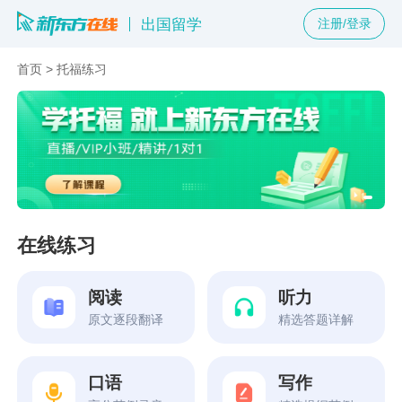
出国留学
注册/登录
首页
>
托福练习
在线练习
阅读
听力
原文逐段翻译
精选答题详解
口语
写作