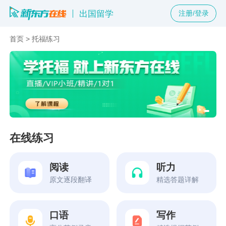
出国留学
注册/登录
首页
>
托福练习
在线练习
阅读
听力
原文逐段翻译
精选答题详解
口语
写作