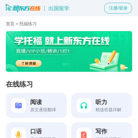
出国留学
注册/登录
首页
>
托福练习
在线练习
阅读
听力
原文逐段翻译
精选答题详解
口语
写作