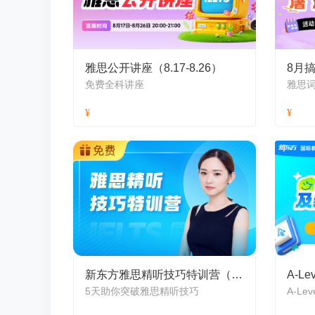
雅思公开讲座（8.17-8.26）
8月搞
免费全科讲座
新东方雅思精听技巧特训营（8月）
5天助你突破雅思精听技巧
A-L