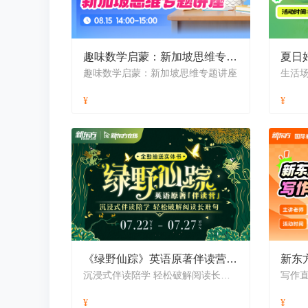
趣味数学启蒙：新加坡思维专题讲座
趣味数学启蒙：新加坡思维专题讲座
《绿野仙踪》英语原著伴读营-全勤送实体书-暑假版
新东
沉浸式伴读陪学 轻松破解阅读长难句
写作