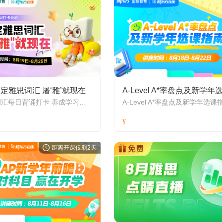
定雅思词汇 屠‘雅’就现在
雅思词汇每日背诵打卡 养成学习好习惯
A-Level A*率盘点及新学年选课
距离开课仅剩2天