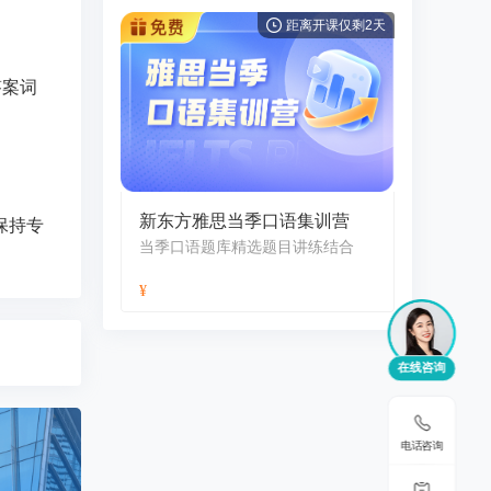
距离开课仅剩2天
答案词
新东方雅思当季口语集训营
保持专
当季口语题库精选题目讲练结合
在线咨询
电话咨询