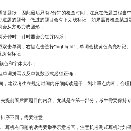
无需答题纸，因此最后只有2分钟的检查时间，注意在做题过程当
每道题的题号，做过的题目会有下划线标记，如果需要检查某道
廓就会从方形变成圆形；
后两分钟时，计时器会变红并闪烁；
击单词，右键点击选择“highlight”，单词会被黄色高亮标记
是清除所有标记；
屏幕颜色和字体大小；
，但单词拼写以及单复数形式必须正确；
读题时间，建议考生在规定时间内仔细阅读题干，划出重点内容，合理
下，去提前看后面题目的内容。尤其是在第一部分，考生需要保持
向排序不同，需要注意；
耳机，耳机有问题的话需要举手示意考官，注意机考测试耳机时如