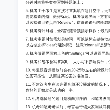
分钟时间将答案誊写到答题纸上；
5. 机考由于考生是直接将答案填在题目空中，
需要检查的题目做好标记。机考做题界面下方有
以选择题目并点击“Review”，这道题题号的轮
6. 机考有计时器，全程跟随音频指示操作；最
7. 机考审题时如需划关键词，可以鼠标左键拉动或双
以右键选择“clear”清除标记，注意“clear all”
8. 机考做题界面右上角的“Settings”可以设置
9. 机考和笔考誊写答案时，大小写不影响得分
10. 每道题音频播放前会有20-25秒左右的
答案可能性，从而提高答案的准确度。
11. 不建议考生在读完题音频还没播放的情况
良好的开始就是成功的一半。
12. 机考选择题的题目是横向排序的，和笔考纵
13. 机考和笔考考试前，考官会带领大家测试