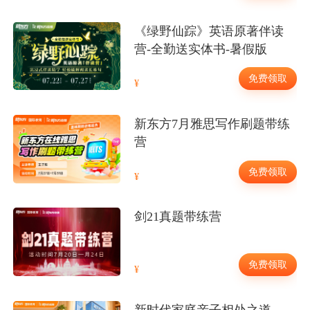
《绿野仙踪》英语原著伴读
营-全勤送实体书-暑假版
免费领取
新东方7月雅思写作刷题带练
营
免费领取
剑21真题带练营
免费领取
新时代家庭亲子相处之道