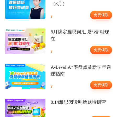
（8月）
免费领取
8月搞定雅思词汇 屠‘雅’就现
在
免费领取
A-Level A*率盘点及新学年选
课指南
免费领取
8.14雅思阅读判断题特训营