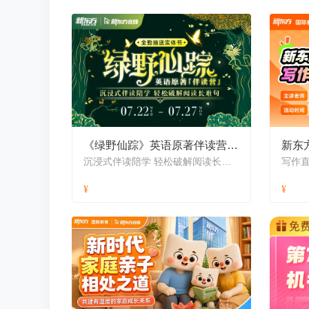
《绿野仙踪》英语原著伴读营-全勤送实体书-暑假版
新东
沉浸式伴读陪学 轻松破解阅读长难句
写作