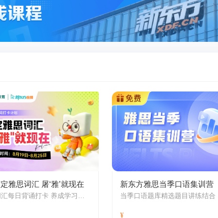
定雅思词汇 屠‘雅’就现在
新东方雅思当季口语集训营
雅思词汇每日背诵打卡 养成学习好习惯
当季口语题库精选题目讲练结合