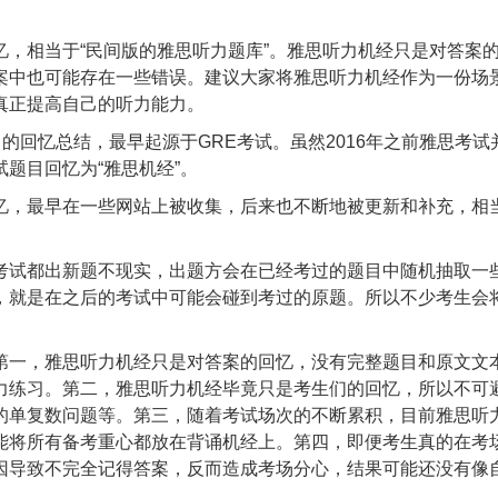
，相当于“民间版的雅思听力题库”。雅思听力机经只是对答案
案中也可能存在一些错误。建议大家将雅思听力机经作为一份场
真正提高自己的听力能力。
的回忆总结，最早起源于GRE考试。虽然2016年之前雅思考试
题目回忆为“雅思机经”。
忆，最早在一些网站上被收集，后来也不断地被更新和补充，相
考试都出新题不现实，出题方会在已经考过的题目中随机抽取一
，就是在之后的考试中可能会碰到考过的原题。所以不少考生会
第一，雅思听力机经只是对答案的回忆，没有完整题目和原文文
力练习。第二，雅思听力机经毕竟只是考生们的回忆，所以不可
的单复数问题等。第三，随着考试场次的不断累积，目前雅思听
能将所有备考重心都放在背诵机经上。第四，即便考生真的在考
因导致不完全记得答案，反而造成考场分心，结果可能还没有像