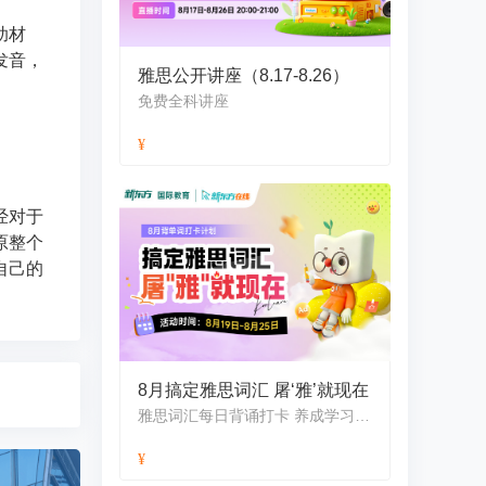
助材
发音，
雅思公开讲座（8.17-8.26）
免费全科讲座
经对于
原整个
自己的
8月搞定雅思词汇 屠‘雅’就现在
雅思词汇每日背诵打卡 养成学习好习惯