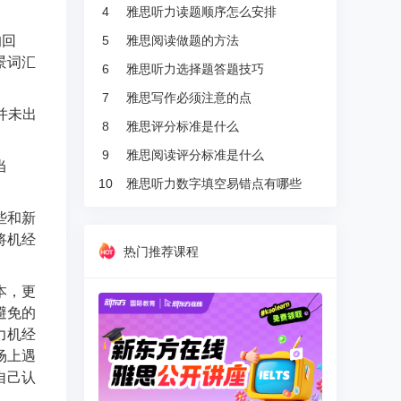
4
雅思听力读题顺序怎么安排
5
雅思阅读做题的方法
的回
景词汇
6
雅思听力选择题答题技巧
7
雅思写作必须注意的点
并未出
8
雅思评分标准是什么
9
雅思阅读评分标准是什么
当
10
雅思听力数字填空易错点有哪些
些和新
将机经
热门推荐课程
本，更
避免的
力机经
场上遇
自己认