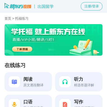
出国留学
注册/登录
首页
>
托福练习
在线练习
阅读
听力
原文逐段翻译
精选答题详解
口语
写作