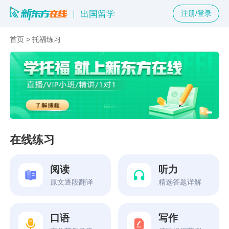
出国留学
注册/登录
首页
>
托福练习
在线练习
阅读
听力
原文逐段翻译
精选答题详解
口语
写作