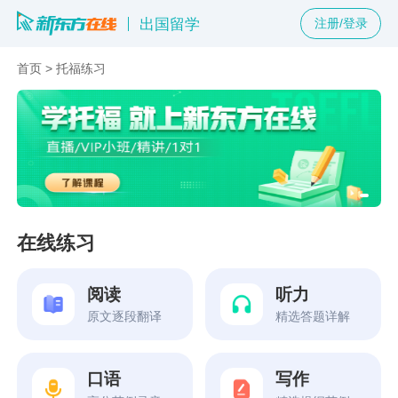
出国留学
注册/登录
首页
>
托福练习
在线练习
阅读
听力
原文逐段翻译
精选答题详解
口语
写作