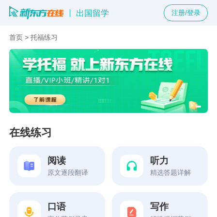
出国留学
注册/登录
首页
>
托福练习
在线练习
阅读
听力
原文逐段翻译
精选答题详解
口语
写作